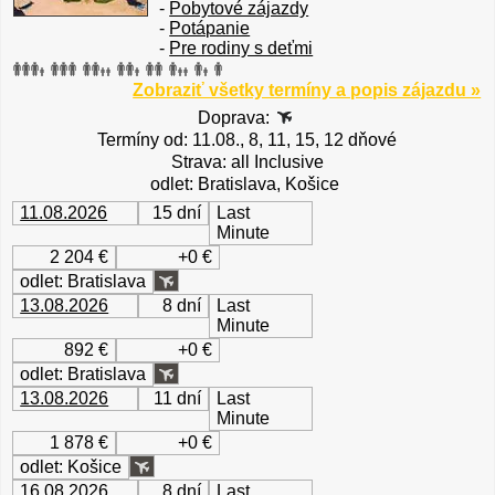
-
Pobytové zájazdy
-
Potápanie
-
Pre rodiny s deťmi
Zobraziť všetky termíny a popis zájazdu »
Doprava:
Termíny od: 11.08., 8, 11, 15, 12 dňové
Strava: all Inclusive
odlet: Bratislava, Košice
11.08.2026
15 dní
Last
Minute
2 204 €
+0 €
odlet: Bratislava
13.08.2026
8 dní
Last
Minute
892 €
+0 €
odlet: Bratislava
13.08.2026
11 dní
Last
Minute
1 878 €
+0 €
odlet: Košice
16.08.2026
8 dní
Last