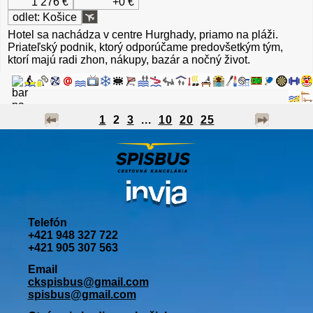
1 276 €
+0 €
odlet: Košice
Hotel sa nachádza v centre Hurghady, priamo na pláži.
Priateľský podnik, ktorý odporúčame predovšetkým tým,
ktorí majú radi zhon, nákupy, bazár a nočný život.
1
2
3
...
10
20
25
Telefón
+421 948 327 722
+421 905 307 563
Email
ckspisbus@gmail.com
spisbus@gmail.com