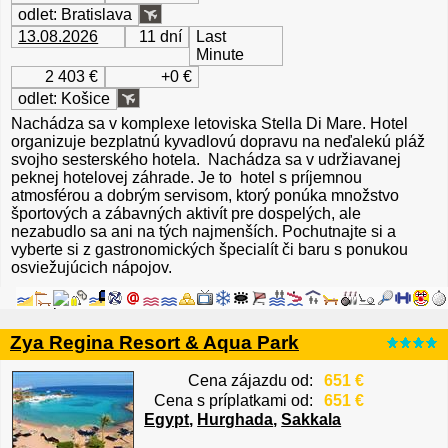
odlet: Bratislava
13.08.2026
11 dní
Last
Minute
2 403 €
+0 €
odlet: Košice
Nachádza sa v komplexe letoviska Stella Di Mare. Hotel
organizuje bezplatnú kyvadlovú dopravu na neďalekú pláž
svojho sesterského hotela. Nachádza sa v udržiavanej
peknej hotelovej záhrade. Je to hotel s príjemnou
atmosférou a dobrým servisom, ktorý ponúka množstvo
športových a zábavných aktivít pre dospelých, ale
nezabudlo sa ani na tých najmenších. Pochutnajte si a
vyberte si z gastronomických špecialít či baru s ponukou
osviežujúcich nápojov.
Zya Regina Resort & Aqua Park
Cena zájazdu od:
651 €
Cena s príplatkami od:
651 €
Egypt
,
Hurghada
,
Sakkala