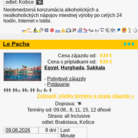
odlet: Košice
Neobmedzená konzumácia alkoholických a
nealkoholických nápojov miestnej výroby po celých 24
hodín. Internet v lobbi.
Le Pacha
Cena zájazdu od:
639 €
Cena s príplatkami od:
639 €
Egypt
,
Hurghada
,
Sakkala
-
Pobytové zájazdy
-
Potápanie
Zobraziť všetky termíny a popis zájazdu »
Doprava:
Termíny od: 09.08., 8, 11, 15, 12 dňové
Strava: all Inclusive
odlet: Bratislava, Košice
09.08.2026
8 dní
Last
Minute