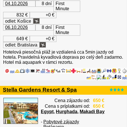
04.10.2026
8 dní
First
Minute
832 €
+0 €
odlet: Košice
06.10.2026
8 dní
First
Minute
649 €
+0 €
odlet: Bratislava
Hotelová piesočná pláž je vzdialená cca 5min jazdy od
hotela. Pravidelná kyvadlová doprava po celý deň zadarmo.
Hotel má aquapark v rámci rezortu.
Stella Gardens Resort & Spa
Cena zájazdu od:
650 €
Cena s príplatkami od:
650 €
Egypt
,
Hurghada
,
Makadi Bay
-
Pobytové zájazdy
-
Potápanie