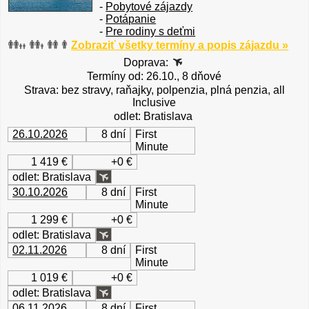
-
Pobytové zájazdy
-
Potápanie
-
Pre rodiny s deťmi
Zobraziť všetky termíny a popis zájazdu »
Doprava:
Termíny od: 26.10., 8 dňové
Strava: bez stravy, raňajky, polpenzia, plná penzia, all
Inclusive
odlet: Bratislava
26.10.2026
8 dní
First
Minute
1 419 €
+0 €
odlet: Bratislava
30.10.2026
8 dní
First
Minute
1 299 €
+0 €
odlet: Bratislava
02.11.2026
8 dní
First
Minute
1 019 €
+0 €
odlet: Bratislava
06.11.2026
8 dní
First