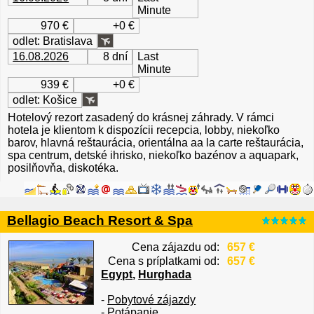
Minute
970 €
+0 €
odlet: Bratislava
16.08.2026
8 dní
Last
Minute
939 €
+0 €
odlet: Košice
Hotelový rezort zasadený do krásnej záhrady. V rámci
hotela je klientom k dispozícii recepcia, lobby, niekoľko
barov, hlavná reštaurácia, orientálna aa la carte reštaurácia,
spa centrum, detské ihrisko, niekoľko bazénov a aquapark,
posilňovňa, diskotéka.
Bellagio Beach Resort & Spa
Cena zájazdu od:
657 €
Cena s príplatkami od:
657 €
Egypt
,
Hurghada
-
Pobytové zájazdy
-
Potápanie