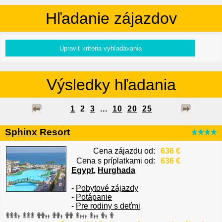
Hľadanie zájazdov
Výsledky hľadania
1
2
3
...
10
20
25
Sphinx Resort
Cena zájazdu od:
636 €
Cena s príplatkami od:
636 €
Egypt
,
Hurghada
-
Pobytové zájazdy
-
Potápanie
-
Pre rodiny s deťmi