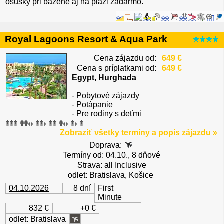
osušky pri bazéne aj na pláži zadarmo.
Royal Lagoons Resort & Aqua Park
Cena zájazdu od:
649 €
Cena s príplatkami od:
649 €
Egypt
,
Hurghada
-
Pobytové zájazdy
-
Potápanie
-
Pre rodiny s deťmi
Zobraziť všetky termíny a popis zájazdu »
Doprava:
Termíny od: 04.10., 8 dňové
Strava: all Inclusive
odlet: Bratislava, Košice
04.10.2026
8 dní
First
Minute
832 €
+0 €
odlet: Bratislava