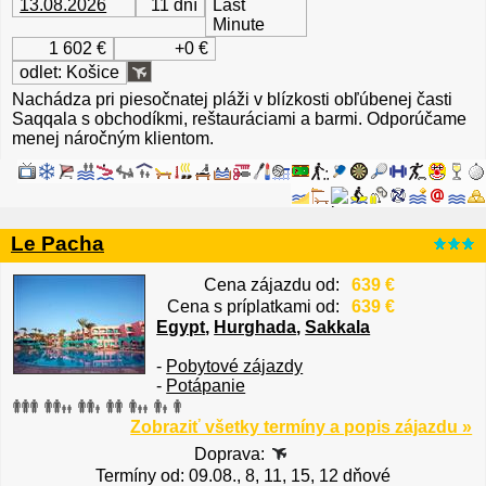
13.08.2026
11 dní
Last
Minute
1 602 €
+0 €
odlet: Košice
Nachádza pri piesočnatej pláži v blízkosti obľúbenej časti
Saqqala s obchodíkmi, reštauráciami a barmi. Odporúčame
menej náročným klientom.
Le Pacha
Cena zájazdu od:
639 €
Cena s príplatkami od:
639 €
Egypt
,
Hurghada
,
Sakkala
-
Pobytové zájazdy
-
Potápanie
Zobraziť všetky termíny a popis zájazdu »
Doprava:
Termíny od: 09.08., 8, 11, 15, 12 dňové