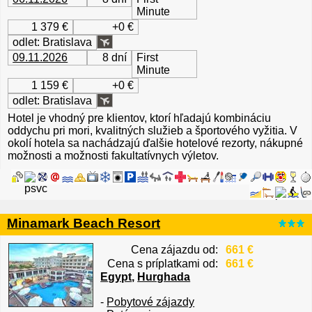
Minute
1 379 €
+0 €
odlet: Bratislava
09.11.2026
8 dní
First
Minute
1 159 €
+0 €
odlet: Bratislava
Hotel je vhodný pre klientov, ktorí hľadajú kombináciu
oddychu pri mori, kvalitných služieb a športového vyžitia. V
okolí hotela sa nachádzajú ďalšie hotelové rezorty, nákupné
možnosti a možnosti fakultatívnych výletov.
Minamark Beach Resort
Cena zájazdu od:
661 €
Cena s príplatkami od:
661 €
Egypt
,
Hurghada
-
Pobytové zájazdy