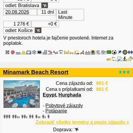
odlet: Bratislava
20.08.2026
11 dní
Last
Minute
1 276 €
+0 €
odlet: Košice
V priestoroch hotela je fajčenie povolené. Internet za
poplatok.
Minamark Beach Resort
Cena zájazdu od:
661 €
Cena s príplatkami od:
661 €
Egypt
,
Hurghada
-
Pobytové zájazdy
-
Potápanie
Zobraziť všetky termíny a popis zájazdu »
Doprava: