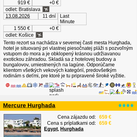
919 €
+0 €
odlet: Bratislava
13.08.2026
11 dní
Last
Minute
1 550 €
+0 €
odlet: Košice
Tento rezort sa nachádza v severnej časti mesta Hurghada,
hotel je situovaný pri vlastnej piesočnatej pláži s pozvoľným
vstupom do mora a je obklopený krásnou udržiavanou
exotickou záhradou. Skladá sa z hotelovej budovy a
bungalovov, umiestnených na lagúne. Odporúčame
klientom všetkých vekových kategórií, predovšetkým
rodinám s deťmi, pre ktoré je tu pripravené široké vyžitie.
Mercure Hurghada
Cena zájazdu od:
659 €
Cena s príplatkami od:
659 €
Egypt
,
Hurghada