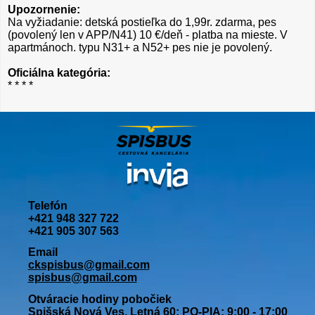
Upozornenie:
Na vyžiadanie: detská postieľka do 1,99r. zdarma, pes
(povolený len v APP/N41) 10 €/deň - platba na mieste. V
apartmánoch. typu N31+ a N52+ pes nie je povolený.
Oficiálna kategória:
* * * *
Telefón
+421 948 327 722
+421 905 307 563
Email
ckspisbus@gmail.com
spisbus@gmail.com
Otváracie hodiny pobočiek
Spišská Nová Ves, Letná 60: PO-PIA: 9:00 - 17:00