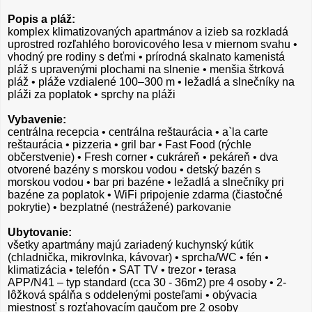
Popis a pláž:
komplex klimatizovaných apartmánov a izieb sa rozkladá
uprostred rozľahlého borovicového lesa v miernom svahu •
vhodný pre rodiny s deťmi • prírodná skalnato kamenistá
pláž s upravenými plochami na slnenie • menšia štrková
pláž • pláže vzdialené 100–300 m • ležadlá a slnečníky na
pláži za poplatok • sprchy na pláži
Vybavenie:
centrálna recepcia • centrálna reštaurácia • a`la carte
reštaurácia • pizzeria • gril bar • Fast Food (rýchle
občerstvenie) • Fresh corner • cukráreň • pekáreň • dva
otvorené bazény s morskou vodou • detský bazén s
morskou vodou • bar pri bazéne • ležadlá a slnečníky pri
bazéne za poplatok • WiFi pripojenie zdarma (čiastočné
pokrytie) • bezplatné (nestrážené) parkovanie
Ubytovanie:
všetky apartmány majú zariadený kuchynský kútik
(chladnička, mikrovlnka, kávovar) • sprcha/WC • fén •
klimatizácia • telefón • SAT TV • trezor • terasa
APP/N41 – typ standard (cca 30 - 36m2) pre 4 osoby • 2-
lôžková spálňa s oddelenými posteľami • obývacia
miestnosť s rozťahovacím gaučom pre 2 osoby