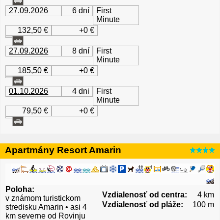
27.09.2026
6 dní
First
Minute
132,50 €
+0 €
27.09.2026
8 dní
First
Minute
185,50 €
+0 €
01.10.2026
4 dni
First
Minute
79,50 €
+0 €
Apartmány Resort Amarin
Poloha:
Vzdialenosť od centra:
4 km
v známom turistickom
Vzdialenosť od pláže:
100 m
stredisku Amarin • asi 4
km severne od Rovinju