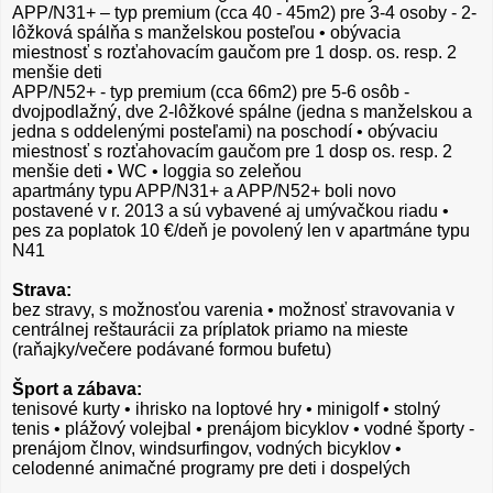
APP/N31+ – typ premium (cca 40 - 45m2) pre 3-4 osoby - 2-
lôžková spálňa s manželskou posteľou • obývacia
miestnosť s rozťahovacím gaučom pre 1 dosp. os. resp. 2
menšie deti
APP/N52+ - typ premium (cca 66m2) pre 5-6 osôb -
dvojpodlažný, dve 2-lôžkové spálne (jedna s manželskou a
jedna s oddelenými posteľami) na poschodí • obývaciu
miestnosť s rozťahovacím gaučom pre 1 dosp os. resp. 2
menšie deti • WC • loggia so zeleňou
apartmány typu APP/N31+ a APP/N52+ boli novo
postavené v r. 2013 a sú vybavené aj umývačkou riadu •
pes za poplatok 10 €/deň je povolený len v apartmáne typu
N41
Strava:
bez stravy, s možnosťou varenia • možnosť stravovania v
centrálnej reštaurácii za príplatok priamo na mieste
(raňajky/večere podávané formou bufetu)
Šport a zábava:
tenisové kurty • ihrisko na loptové hry • minigolf • stolný
tenis • plážový volejbal • prenájom bicyklov • vodné športy -
prenájom člnov, windsurfingov, vodných bicyklov •
celodenné animačné programy pre deti i dospelých