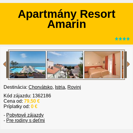
Apartmány Resort
Amarin
Destinácia:
Chorvátsko
,
Istria
,
Rovinj
Kód zájazdu: 1362186
Cena od:
79,50 €
Príplatky od:
0 €
-
Pobytové zájazdy
-
Pre rodiny s deťmi