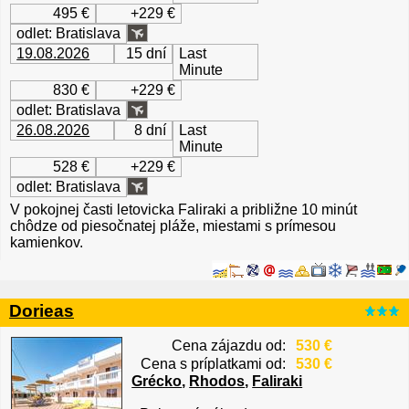
495 €
+229 €
odlet: Bratislava
19.08.2026
15 dní
Last
Minute
830 €
+229 €
odlet: Bratislava
26.08.2026
8 dní
Last
Minute
528 €
+229 €
odlet: Bratislava
V pokojnej časti letovicka Faliraki a približne 10 minút
chôdze od piesočnatej pláže, miestami s prímesou
kamienkov.
Dorieas
Cena zájazdu od:
530 €
Cena s príplatkami od:
530 €
Grécko
,
Rhodos
,
Faliraki