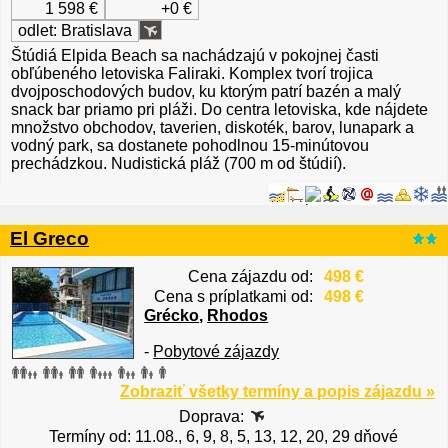
1 598 €
+0 €
odlet: Bratislava
Štúdiá Elpida Beach sa nachádzajú v pokojnej časti
obľúbeného letoviska Faliraki. Komplex tvorí trojica
dvojposchodových budov, ku ktorým patrí bazén a malý
snack bar priamo pri pláži. Do centra letoviska, kde nájdete
množstvo obchodov, taverien, diskoték, barov, lunapark a
vodný park, sa dostanete pohodlnou 15-minútovou
prechádzkou. Nudistická pláž (700 m od štúdií).
El Greco
Cena zájazdu od:
498 €
Cena s príplatkami od:
498 €
Grécko
,
Rhodos
-
Pobytové zájazdy
Zobraziť všetky termíny a popis zájazdu »
Doprava:
Termíny od: 11.08., 6, 9, 8, 5, 13, 12, 20, 29 dňové