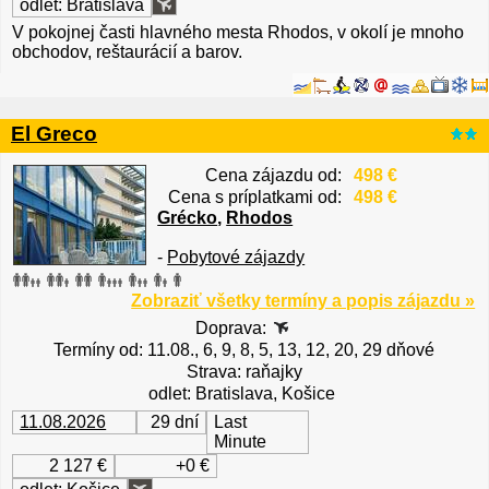
odlet: Bratislava
V pokojnej časti hlavného mesta Rhodos, v okolí je mnoho
obchodov, reštaurácií a barov.
El Greco
Cena zájazdu od:
498 €
Cena s príplatkami od:
498 €
Grécko
,
Rhodos
-
Pobytové zájazdy
Zobraziť všetky termíny a popis zájazdu »
Doprava:
Termíny od: 11.08., 6, 9, 8, 5, 13, 12, 20, 29 dňové
Strava: raňajky
odlet: Bratislava, Košice
11.08.2026
29 dní
Last
Minute
2 127 €
+0 €