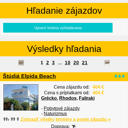
Hľadanie zájazdov
Výsledky hľadania
1
2
3
...
10
20
21
Štúdiá Elpida Beach
Cena zájazdu od:
404 €
Cena s príplatkami od:
404 €
Grécko
,
Rhodos
,
Faliraki
-
Pobytové zájazdy
-
Naturizmus
Zobraziť všetky termíny a popis zájazdu »
Doprava: