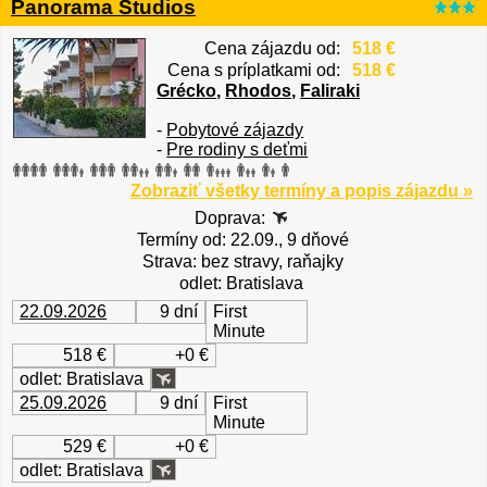
Panorama Studios
Cena zájazdu od:
518 €
Cena s príplatkami od:
518 €
Grécko
,
Rhodos
,
Faliraki
-
Pobytové zájazdy
-
Pre rodiny s deťmi
Zobraziť všetky termíny a popis zájazdu »
Doprava:
Termíny od: 22.09., 9 dňové
Strava: bez stravy, raňajky
odlet: Bratislava
22.09.2026
9 dní
First
Minute
518 €
+0 €
odlet: Bratislava
25.09.2026
9 dní
First
Minute
529 €
+0 €
odlet: Bratislava