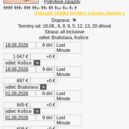
-
Pobytové zájazdy
Zobraziť všetky termíny a popis zájazdu »
Doprava:
Termíny od: 18.08., 6, 8, 9, 5, 12, 13, 20 dňové
Strava: all Inclusive
odlet: Bratislava, Košice
18.08.2026
8 dní
Last
Minute
1 047 €
+0 €
odlet: Košice
18.08.2026
9 dní
Last
Minute
697 €
+0 €
odlet: Bratislava
01.09.2026
8 dní
Last
Minute
845 €
+0 €
odlet: Košice
01.09.2026
9 dní
Last
Minute