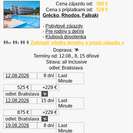
Cena zájazdu od:
300 €
Cena s príplatkami od:
529 €
Grécko
,
Rhodos
,
Faliraki
-
Pobytové zájazdy
-
Pre rodiny s deťmi
-
Klubová dovolenka
Zobraziť všetky termíny a popis zájazdu »
Doprava:
Termíny od: 12.08., 8, 15 dňové
Strava: all Inclusive
odlet: Bratislava
12.08.2026
8 dní
Last
Minute
525 €
+229 €
odlet: Bratislava
12.08.2026
15 dní
Last
Minute
875 €
+229 €
odlet: Bratislava
19.08.2026
8 dní
Last
Minute