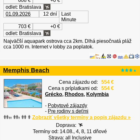
608 €
+0 €
odlet: Bratislava
01.09.2026
12 dní
Last
Minute
703 €
+0 €
odlet: Bratislava
Najväčší aquapark ostrova cca 2km. Dlhá piesočnatá pláž
cca 1000 m. Internet v lobby za poplatok.
Memphis Beach
Cena zájazdu od:
554 €
Cena s príplatkami od:
554 €
Grécko
,
Rhodos
,
Kolymbia
-
Pobytové zájazdy
-
Pre rodiny s deťmi
Zobraziť všetky termíny a popis zájazdu »
Doprava:
Termíny od: 14.08., 4, 8, 11 dňové
Strava: all Inclusive