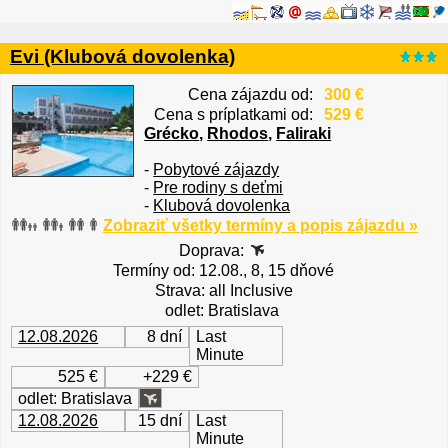
Evi (Klubová dovolenka)
Cena zájazdu od:
300 €
Cena s príplatkami od:
529 €
Grécko
,
Rhodos
,
Faliraki
-
Pobytové zájazdy
-
Pre rodiny s deťmi
-
Klubová dovolenka
Zobraziť všetky termíny a popis zájazdu »
Doprava:
Termíny od: 12.08., 8, 15 dňové
Strava: all Inclusive
odlet: Bratislava
12.08.2026
8 dní
Last
Minute
525 €
+229 €
odlet: Bratislava
12.08.2026
15 dní
Last
Minute