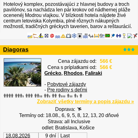
Hotelový komplex, pozostávajúci z hlavnej budovy a troch
pavilónov, sa nachádza len pár krokov od nádhernej pláže
ocenenéj Modrou vlajkou. V blízkosti hotela nájdete živé
centrum letoviska Kolymbia, plné rôznych nákupných
možností, tradičných gréckych taverien, barov a reštaurácií.
Diagoras
Cena zájazdu od:
566 €
Cena s príplatkami od:
566 €
Grécko
,
Rhodos
,
Faliraki
-
Pobytové zájazdy
-
Pre rodiny s deťmi
Zobraziť všetky termíny a popis zájazdu »
Doprava:
Termíny od: 18.08., 6, 9, 5, 8, 12, 13, 20 dňové
Strava: all Inclusive
odlet: Bratislava, Košice
18.08.2026
9 dní
Last