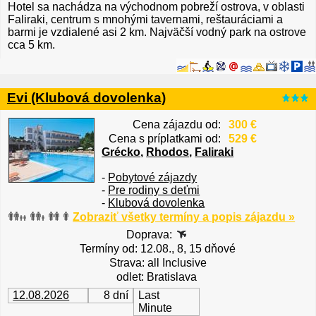
Hotel sa nachádza na východnom pobreží ostrova, v oblasti
Faliraki, centrum s mnohými tavernami, reštauráciami a
barmi je vzdialené asi 2 km. Najväčší vodný park na ostrove
cca 5 km.
Evi (Klubová dovolenka)
Cena zájazdu od:
300 €
Cena s príplatkami od:
529 €
Grécko
,
Rhodos
,
Faliraki
-
Pobytové zájazdy
-
Pre rodiny s deťmi
-
Klubová dovolenka
Zobraziť všetky termíny a popis zájazdu »
Doprava:
Termíny od: 12.08., 8, 15 dňové
Strava: all Inclusive
odlet: Bratislava
12.08.2026
8 dní
Last
Minute