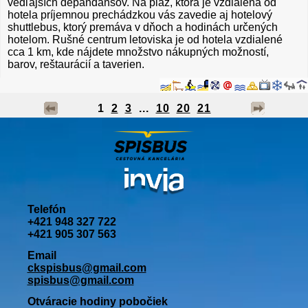
vedľajších depandansov. Na pláž, ktorá je vzdialená od
hotela príjemnou prechádzkou vás zavedie aj hotelový
shuttlebus, ktorý premáva v dňoch a hodinách určených
hotelom. Rušné centrum letoviska je od hotela vzdialené
cca 1 km, kde nájdete množstvo nákupných možností,
barov, reštaurácií a taverien.
1
2
3
...
10
20
21
Telefón
+421 948 327 722
+421 905 307 563
Email
ckspisbus@gmail.com
spisbus@gmail.com
Otváracie hodiny pobočiek