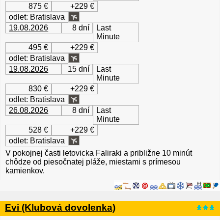
875 €
+229 €
odlet: Bratislava
19.08.2026
8 dní
Last
Minute
495 €
+229 €
odlet: Bratislava
19.08.2026
15 dní
Last
Minute
830 €
+229 €
odlet: Bratislava
26.08.2026
8 dní
Last
Minute
528 €
+229 €
odlet: Bratislava
V pokojnej časti letovicka Faliraki a približne 10 minút
chôdze od piesočnatej pláže, miestami s prímesou
kamienkov.
Evi (Klubová dovolenka)