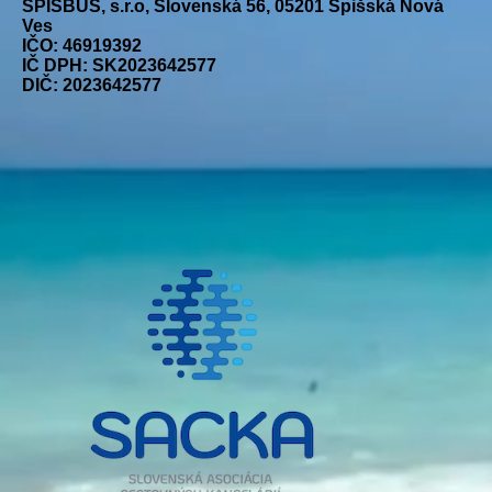
SPIŠBUS, s.r.o, Slovenská 56, 05201 Spišská Nová
Ves
IČO: 46919392
IČ DPH: SK2023642577
DIČ: 2023642577