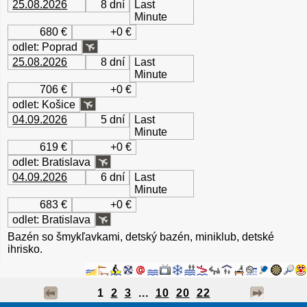
25.08.2026
8 dní
Last
Minute
680 €
+0 €
odlet: Poprad
25.08.2026
8 dní
Last
Minute
706 €
+0 €
odlet: Košice
04.09.2026
5 dní
Last
Minute
619 €
+0 €
odlet: Bratislava
04.09.2026
6 dní
Last
Minute
683 €
+0 €
odlet: Bratislava
Bazén so šmykľavkami, detský bazén, miniklub, detské
ihrisko.
1
2
3
...
10
20
22