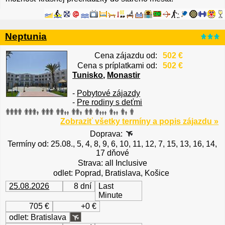
Neptunia
Cena zájazdu od:
502 €
Cena s príplatkami od:
502 €
Tunisko
,
Monastir
-
Pobytové zájazdy
-
Pre rodiny s deťmi
Zobraziť všetky termíny a popis zájazdu »
Doprava:
Termíny od: 25.08., 5, 4, 8, 9, 6, 10, 11, 12, 7, 15, 13, 16, 14,
17 dňové
Strava: all Inclusive
odlet: Poprad, Bratislava, Košice
25.08.2026
8 dní
Last
Minute
705 €
+0 €
odlet: Bratislava