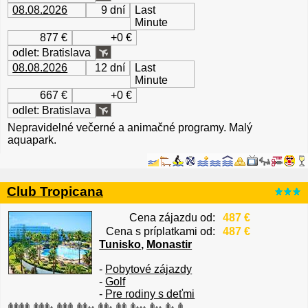
08.08.2026
9 dní
Last
Minute
877 €
+0 €
odlet: Bratislava
08.08.2026
12 dní
Last
Minute
667 €
+0 €
odlet: Bratislava
Nepravidelné večerné a animačné programy. Malý
aquapark.
Club Tropicana
Cena zájazdu od:
487 €
Cena s príplatkami od:
487 €
Tunisko
,
Monastir
-
Pobytové zájazdy
-
Golf
-
Pre rodiny s deťmi