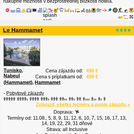
nákupné možnosti v bezprostrednej blízkosti hotela.
Le Hammamet
Tunisko
,
Cena zájazdu od:
496 €
Nabeul
Cena s príplatkami od:
496 €
(Hammamet)
,
Hammamet
-
Pobytové zájazdy
Zobraziť všetky termíny a popis zájazdu »
Doprava:
Termíny od: 11.08., 5, 8, 9, 11, 12, 6, 10, 7, 15, 16, 17, 13,
14, 19, 22, 29, 31 dňové
Strava: all Inclusive