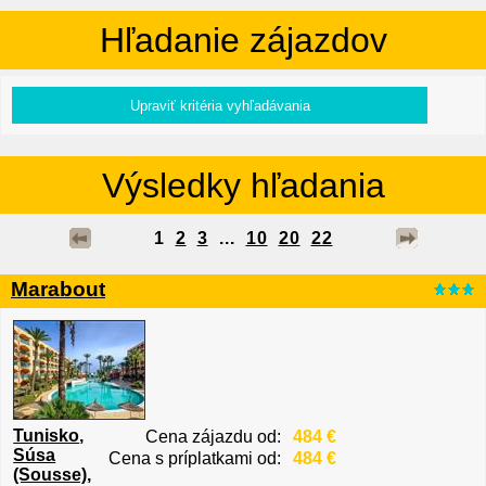
Hľadanie zájazdov
Výsledky hľadania
1
2
3
...
10
20
22
Marabout
Tunisko
,
Cena zájazdu od:
484 €
Súsa
Cena s príplatkami od:
484 €
(Sousse)
,