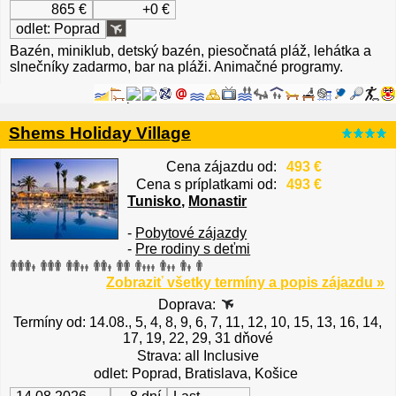
865 €
+0 €
odlet: Poprad
Bazén, miniklub, detský bazén, piesočnatá pláž, lehátka a
slnečníky zadarmo, bar na pláži. Animačné programy.
Shems Holiday Village
Cena zájazdu od:
493 €
Cena s príplatkami od:
493 €
Tunisko
,
Monastir
-
Pobytové zájazdy
-
Pre rodiny s deťmi
Zobraziť všetky termíny a popis zájazdu »
Doprava:
Termíny od: 14.08., 5, 4, 8, 9, 6, 7, 11, 12, 10, 15, 13, 16, 14,
17, 19, 22, 29, 31 dňové
Strava: all Inclusive
odlet: Poprad, Bratislava, Košice