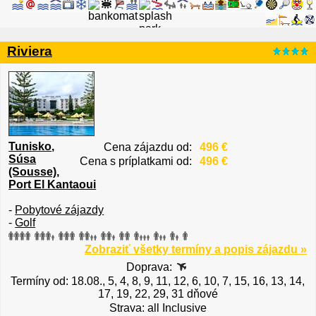
Riviera
Tunisko
,
Cena zájazdu od:
496 €
Súsa
Cena s príplatkami od:
496 €
(Sousse)
,
Port El Kantaoui
-
Pobytové zájazdy
-
Golf
Zobraziť všetky termíny a popis zájazdu »
Doprava:
Termíny od: 18.08., 5, 4, 8, 9, 11, 12, 6, 10, 7, 15, 16, 13, 14,
17, 19, 22, 29, 31 dňové
Strava: all Inclusive