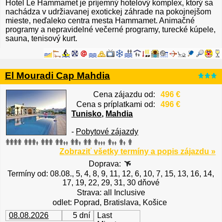
Hotel Le Hammamet je príjemný hotelový komplex, ktorý sa
nachádza v udržiavanej exotickej záhrade na pokojnejšom
mieste, neďaleko centra mesta Hammamet. Animačné
programy a nepravidelné večerné programy, turecké kúpele,
sauna, tenisový kurt.
El Mouradi Cap Mahdia
Cena zájazdu od:
496 €
Cena s príplatkami od:
496 €
Tunisko
,
Mahdia
-
Pobytové zájazdy
Zobraziť všetky termíny a popis zájazdu »
Doprava:
Termíny od: 08.08., 5, 4, 8, 9, 11, 12, 6, 10, 7, 15, 13, 16, 14,
17, 19, 22, 29, 31, 30 dňové
Strava: all Inclusive
odlet: Poprad, Bratislava, Košice
08.08.2026
5 dní
Last