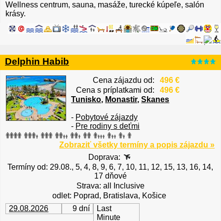
Wellness centrum, sauna, masáže, turecké kúpeľe, salón
krásy.
Delphin Habib
Cena zájazdu od:
496 €
Cena s príplatkami od:
496 €
Tunisko
,
Monastir
,
Skanes
-
Pobytové zájazdy
-
Pre rodiny s deťmi
Zobraziť všetky termíny a popis zájazdu »
Doprava:
Termíny od: 29.08., 5, 4, 8, 9, 6, 7, 10, 11, 12, 15, 13, 16, 14,
17 dňové
Strava: all Inclusive
odlet: Poprad, Bratislava, Košice
29.08.2026
9 dní
Last
Minute