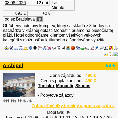
08.08.2026
12 dní
Last
Minute
693 €
+0 €
odlet: Bratislava
Obľúbený hotelový komplex, ktorý sa skladá z 3 budov sa
nachádza v krásnej oblasti Monastir, priamo na piesočnatej
pláži. Hotel odporúčame klientom všetkých vekových
kategórií s možnosťou kultúrneho a športového využitia.
Archipel
Cena zájazdu od:
490 €
Cena s príplatkami od:
490 €
Tunisko
,
Monastir
,
Skanes
-
Pobytové zájazdy
Zobraziť všetky termíny a popis zájazdu »
Doprava:
Termíny od: 11.08., 5, 8, 9, 6, 10, 11, 12, 15, 17, 19, 22, 29,