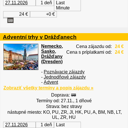
27.11.2026
1 deň
Last
Minute
24 €
+0 €
Adventní trhy v Drážďanech
Nemecko
,
Cena zájazdu od:
24 €
Sasko
,
Cena s príplatkami od:
24 €
Drážďany
(Dresden)
-
Poznávacie zájazdy
-
Jednodňové zájazdy
-
Advent
Zobraziť všetky termíny a popis zájazdu »
Doprava:
Termíny od: 27.11., 1 dňové
Strava: bez stravy
nástupné miesto: KO, PU, ZR, JI, HK, PU, A, BM, NB, LT,
UL, ZR, HU
27.11.2026
1 deň
Last