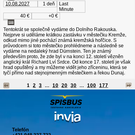
10.08.2027
1 deň
Last
Minute
40 €
+0 €
Tentokrát se společně vydáme do Dolního Rakouska.
Nejprve si uděláme krátkou zastávku v městečku Kremže,
odkud mimo jiné pochází známá kremžská hořčice. S
průvodcem si toto městečko prohlédneme a následně se
vydáme na nedaleký hrad Dürnstein. Ten je známý
především proto, že zde byl v na konci 12. století vězněn
anglický král Richard Lví Srdce. Od konce 17. století je však
hrad opuštěný a my můžeme vidět jeho zříceninu, která se
tyčí přímo nad stejnojmenným městečkem a řekou Dunaj.
1
2
3
...
10
20
30
...
100
177
Telefón