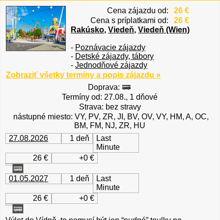
Cena zájazdu od:
26 €
Cena s príplatkami od:
26 €
Rakúsko
,
Viedeň
,
Viedeň (Wien)
-
Poznávacie zájazdy
-
Detské zájazdy, tábory
-
Jednodňové zájazdy
Zobraziť všetky termíny a popis zájazdu »
Doprava:
Termíny od: 27.08., 1 dňové
Strava: bez stravy
nástupné miesto: VY, PV, ZR, JI, BV, OV, VY, HM, A, OC,
BM, FM, NJ, ZR, HU
27.08.2026
1 deň
Last
Minute
26 €
+0 €
01.05.2027
1 deň
Last
Minute
26 €
+0 €