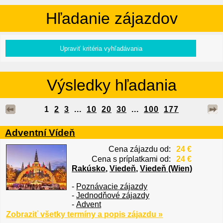
Hľadanie zájazdov
Výsledky hľadania
1
2
3
...
10
20
30
...
100
177
Adventní Vídeň
Cena zájazdu od:
24 €
Cena s príplatkami od:
24 €
Rakúsko
,
Viedeň
,
Viedeň (Wien)
-
Poznávacie zájazdy
-
Jednodňové zájazdy
-
Advent
Zobraziť všetky termíny a popis zájazdu »