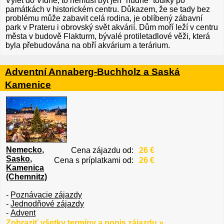
Výlet do Vídně, to nemusí být jen “nudné” toulky po
památkách v historickém centru. Důkazem, že se tady bez
problému může zabavit celá rodina, je oblíbený zábavní
park v Prateru i obrovský svět akvárií. Dům moří leží v centru
města v budově Flakturm, bývalé protiletadlové věži, která
byla přebudována na obří akvárium a terárium.
Adventní Annaberg-Buchholz a Saská
Kamenice
Nemecko
,
Cena zájazdu od:
26 €
Sasko
,
Cena s príplatkami od:
26 €
Kamenica
(Chemnitz)
-
Poznávacie zájazdy
-
Jednodňové zájazdy
-
Advent
Zobraziť všetky termíny a popis zájazdu »