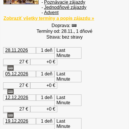
-
Poznávacie zájazdy
-
Jednodňové zájazdy
-
Advent
Zobraziť všetky termíny a popis zájazdu »
Doprava:
Termíny od: 28.11., 1 dňové
Strava: bez stravy
28.11.2026
1 deň
Last
Minute
27 €
+0 €
05.12.2026
1 deň
Last
Minute
27 €
+0 €
12.12.2026
1 deň
Last
Minute
27 €
+0 €
19.12.2026
1 deň
Last
Minute