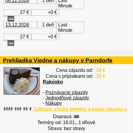
06.12.2026
1 deň
Last
Minute
27 €
+0 €
13.12.2026
1 deň
Last
Minute
27 €
+0 €
Prehliadka Viedne a nákupy v Parndorfe
Cena zájazdu od:
28 €
Cena s príplatkami od:
28 €
Rakúsko
-
Poznávacie zájazdy
-
Jednodňové zájazdy
-
Nákupy
Zobraziť všetky termíny a popis zájazdu »
Doprava:
Termíny od: 16.01., 1 dňové
Strava: bez stravy