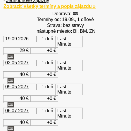
-
Jednodňové zájazdy
Zobraziť všetky termíny a popis zájazdu »
Doprava:
Termíny od: 19.09., 1 dňové
Strava: bez stravy
nástupné miesto: BI, BM, ZN
19.09.2026
1 deň
Last
Minute
29 €
+0 €
02.05.2027
1 deň
Last
Minute
40 €
+0 €
09.05.2027
1 deň
Last
Minute
40 €
+0 €
06.07.2027
1 deň
Last
Minute
40 €
+0 €