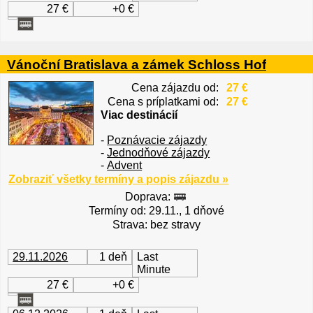
27 €
+0 €
Vánoční Bratislava a zámek Schloss Hof
Cena zájazdu od:
27 €
Cena s príplatkami od:
27 €
Viac destinácií
-
Poznávacie zájazdy
-
Jednodňové zájazdy
-
Advent
Zobraziť všetky termíny a popis zájazdu »
Doprava:
Termíny od: 29.11., 1 dňové
Strava: bez stravy
29.11.2026
1 deň
Last
Minute
27 €
+0 €