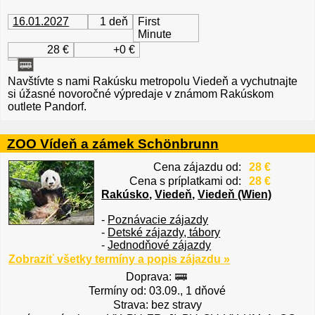
16.01.2027
1 deň
First
Minute
28 €
+0 €
Navštívte s nami Rakúsku metropolu Viedeň a vychutnajte
si úžasné novoročné výpredaje v známom Rakúskom
outlete Pandorf.
ZOO Vídeň a zámek Schönbrunn
Cena zájazdu od:
28 €
Cena s príplatkami od:
28 €
Rakúsko
,
Viedeň
,
Viedeň (Wien)
-
Poznávacie zájazdy
-
Detské zájazdy, tábory
-
Jednodňové zájazdy
Zobraziť všetky termíny a popis zájazdu »
Doprava:
Termíny od: 03.09., 1 dňové
Strava: bez stravy