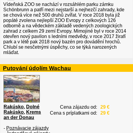
Vídeňská ZOO se nachází v rozsáhlém parku zámku
Schönbrunn a patří mezi nejstarší a nejhezčí zahrady, kde
se chová více než 500 druhů zvířat. V roce 2018 byla již
popáté zvolena nejlepší ZOO Evropy z celkových 126
odborně a na vědeckém základě vedených zoologických
zahrad z celkem 29 zemí Evropy. Mimojiné byl v roce 2014
otevřen nový pavilon s ledními medvědy, v roce 2017 žirafí
park a v létě pak 2018 nový bazén pro dovádění hrochů.
Chlubí se nesčetnými úspěchy, co se týká narozených
mláďat.
Putování údolím Wachau
Rakúsko
,
Dolné
Cena zájazdu od:
29 €
Rakúsko
,
Krems
Cena s príplatkami od:
29 €
an der Donau
-
Poznávacie zájazdy