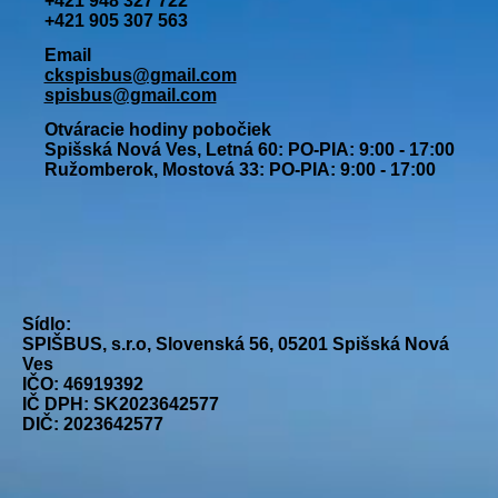
+421 948 327 722
+421 905 307 563
Email
ckspisbus@gmail.com
spisbus@gmail.com
Otváracie hodiny pobočiek
Spišská Nová Ves, Letná 60: PO-PIA: 9:00 - 17:00
Ružomberok, Mostová 33: PO-PIA: 9:00 - 17:00
Sídlo:
SPIŠBUS, s.r.o, Slovenská 56, 05201 Spišská Nová
Ves
IČO: 46919392
IČ DPH: SK2023642577
DIČ: 2023642577