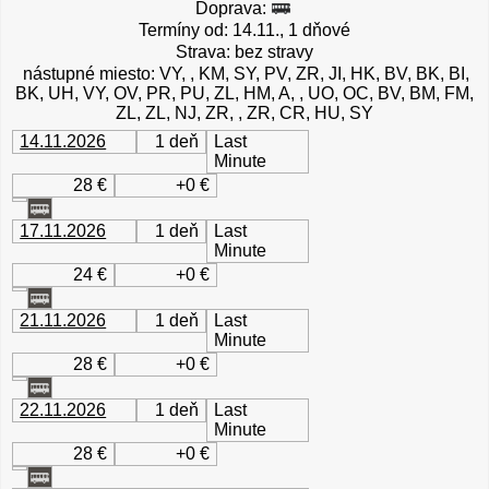
Doprava:
Termíny od: 14.11., 1 dňové
Strava: bez stravy
nástupné miesto: VY, , KM, SY, PV, ZR, JI, HK, BV, BK, BI,
BK, UH, VY, OV, PR, PU, ZL, HM, A, , UO, OC, BV, BM, FM,
ZL, ZL, NJ, ZR, , ZR, CR, HU, SY
14.11.2026
1 deň
Last
Minute
28 €
+0 €
17.11.2026
1 deň
Last
Minute
24 €
+0 €
21.11.2026
1 deň
Last
Minute
28 €
+0 €
22.11.2026
1 deň
Last
Minute
28 €
+0 €