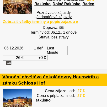
Rakúsko
,
Dolné Rakúsko
,
Baden
-
Poznávacie zájazdy
-
Jednodňové zájazdy
Zobraziť všetky termíny a popis zájazdu »
Doprava:
Termíny od: 06.12., 1 dňové
Strava: bez stravy
06.12.2026
1 deň
Last
Minute
26 €
+0 €
Vánoční návštěva čokoládovny Hauswirth a
zámku Schloss Hof
Cena zájazdu od:
27 €
Cena s príplatkami od:
27 €
Rakúsko