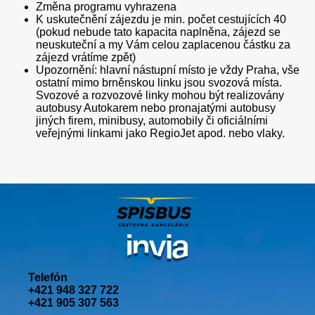
Změna programu vyhrazena
K uskutečnění zájezdu je min. počet cestujících 40
(pokud nebude tato kapacita naplněna, zájezd se
neuskuteční a my Vám celou zaplacenou částku za
zájezd vrátíme zpět)
Upozornění: hlavní nástupní místo je vždy Praha, vše
ostatní mimo brněnskou linku jsou svozová místa.
Svozové a rozvozové linky mohou být realizovány
autobusy Autokarem nebo pronajatými autobusy
jiných firem, minibusy, automobily či oficiálními
veřejnými linkami jako RegioJet apod. nebo vlaky.
Telefón
+421 948 327 722
+421 905 307 563