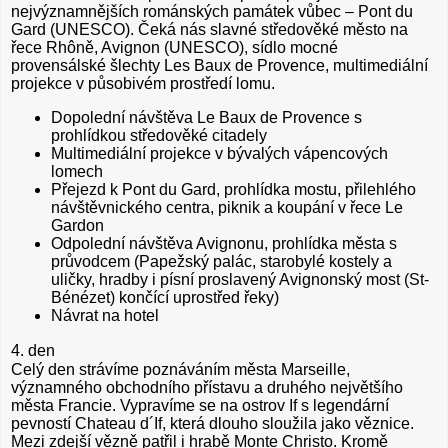
nejvýznamnějších románských památek vůbec – Pont du
Gard (UNESCO). Čeká nás slavné středověké město na
řece Rhôně, Avignon (UNESCO), sídlo mocné
provensálské šlechty Les Baux de Provence, multimediální
projekce v působivém prostředí lomu.
Dopolední návštěva Le Baux de Provence s
prohlídkou středověké citadely
Multimediální projekce v bývalých vápencových
lomech
Přejezd k Pont du Gard, prohlídka mostu, přilehlého
návštěvnického centra, piknik a koupání v řece Le
Gardon
Odpolední návštěva Avignonu, prohlídka města s
průvodcem (Papežský palác, starobylé kostely a
uličky, hradby i písní proslavený Avignonský most (St-
Bénézet) končící uprostřed řeky)
Návrat na hotel
4. den
Celý den strávíme poznáváním města Marseille,
významného obchodního přístavu a druhého největšího
města Francie. Vypravíme se na ostrov If s legendární
pevností Chateau d´If, která dlouho sloužila jako věznice.
Mezi zdejší vězně patřil i hrabě Monte Christo. Kromě