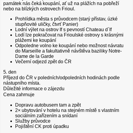
památek nás čeká koupání, ať už na plážích na pobřeží
nebo na blízkých ostrovech Frioul.
Prohlídka města s průvodcem (starý přístav, úzké
stupňovité uličky, čtvrť Panier)
Lodní výlet na ostrov If s pevností Chateau d´If
Lodí lze pokračovat na Frioulské ostrovy s krásnými
plážemi ke koupání
Odpoledne volno ke koupání nebo možnost návratu
do Marseille a fakultativně návštěva baziliky Notre-
Dame de la Garde
Večerní odjezd zpět do ČR
5. den
Příjezd do ČR v poledních/odpoledních hodinách podle
nástupního místa.
Důležité informace o zájezdu
Cena zahrnuje
Dopravu autobusem tam a zpět
2× ubytování v hotelu na stejném místě s vlastním
sociálním zařízením a snídaní
Služby průvodce
Pojištění CK proti úpadku