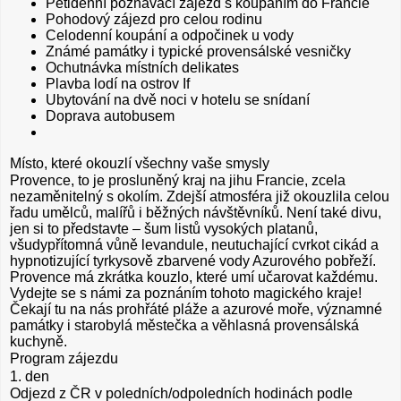
Pětidenní poznávací zájezd s koupáním do Francie
Pohodový zájezd pro celou rodinu
Celodenní koupání a odpočinek u vody
Známé památky i typické provensálské vesničky
Ochutnávka místních delikates
Plavba lodí na ostrov If
Ubytování na dvě noci v hotelu se snídaní
Doprava autobusem
Místo, které okouzlí všechny vaše smysly
Provence, to je prosluněný kraj na jihu Francie, zcela
nezaměnitelný s okolím. Zdejší atmosféra již okouzlila celou
řadu umělců, malířů i běžných návštěvníků. Není také divu,
jen si to představte – šum listů vysokých platanů,
všudypřítomná vůně levandule, neutuchající cvrkot cikád a
hypnotizující tyrkysově zbarvené vody Azurového pobřeží.
Provence má zkrátka kouzlo, které umí učarovat každému.
Vydejte se s námi za poznáním tohoto magického kraje!
Čekají tu na nás prohřáté pláže a azurové moře, významné
památky i starobylá městečka a věhlasná provensálská
kuchyně.
Program zájezdu
1. den
Odjezd z ČR v poledních/odpoledních hodinách podle