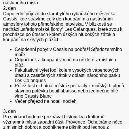
nástupního místa.
2. den
Dopolední příjezd do starobylého rybářského městečka
Cassis, kde strávíme celý den koupáním a nasáváním
atmosféry tohoto přímořského letoviska. V blízkosti se
nachází „středomořské fjordy“ Les Calanques, které zvou k
procházce po útesech kolem úzkých hlubokých zátok a
koupání na skrytých plážích.
Celodenní pobyt v Cassis na pobřeží Středozemního
moře
Odpočinek a koupání v moři na některé z místních
pláží
Fakultativní výlet lodí kolem vysokých vápencových
útesů a zastrčených zátok v oblasti národního parku
Les Calanques
Příležitost ochutnat místní speciality z mořských plodů,
slavnou polévku bouillabaisse nebo jedinečné bílé
víno Cassis Blanc
Večer přejezd na hotel, nocleh
3. den
Po snídani budeme poznávat historicky a kulturně
významná místa západní části Provence. Ochutnáme něco
z místních dobrot a podnikneme piknik pod jednou z