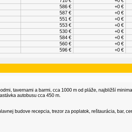
710 €
+0 €
586 €
+0 €
587 €
+0 €
551 €
+0 €
553 €
+0 €
530 €
+0 €
584 €
+0 €
560 €
+0 €
596 €
+0 €
odmi, tavernami a barmi, cca 1000 m od pláže, najbližší minima
astávka autobusu cca 450 m.
avnej budove recepcia, trezor za poplatok, reštaurácia, bar, ce