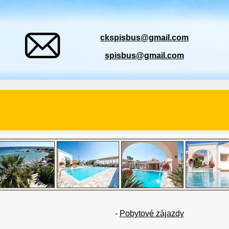
ckspisbus@gmail.com
spisbus@gmail.com
-
Pobytové zájazdy