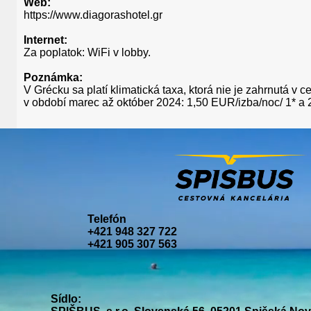
Web:
https://www.diagorashotel.gr
Internet:
Za poplatok: WiFi v lobby.
Poznámka:
V Grécku sa platí klimatická taxa, ktorá nie je zahrnutá v c
v období marec až október 2024: 1,50 EUR/izba/noc/ 1* a 2
Telefón
+421 948 327 722
+421 905 307 563
Sídlo: