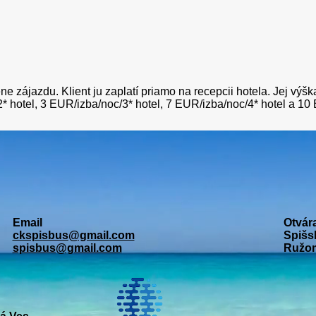
ene zájazdu. Klient ju zaplatí priamo na recepcii hotela. Jej výš
* hotel, 3 EUR/izba/noc/3* hotel, 7 EUR/izba/noc/4* hotel a 10 
Email
Otvár
ckspisbus@gmail.com
Spišsk
spisbus@gmail.com
Ružom