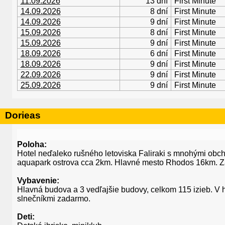
11.09.2026
13 dní
First Minute
14.09.2026
8 dní
First Minute
14.09.2026
9 dní
First Minute
15.09.2026
8 dní
First Minute
15.09.2026
9 dní
First Minute
18.09.2026
6 dní
First Minute
18.09.2026
9 dní
First Minute
22.09.2026
9 dní
First Minute
25.09.2026
9 dní
First Minute
Dorieas
Poloha:
Hotel neďaleko rušného letoviska Faliraki s mnohými obch
aquapark ostrova cca 2km. Hlavné mesto Rhodos 16km. Z
Vybavenie:
Hlavná budova a 3 vedľajšie budovy, celkom 115 izieb. V hl
slnečníkmi zadarmo.
Deti: