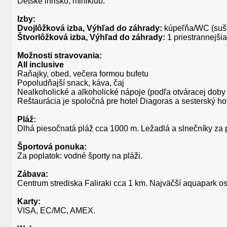
Detské ihrisko, miniklub.
Izby:
Dvojlôžková izba, Výhľad do záhrady:
kúpeľňa/WC (sušič 
Štvorlôžková izba, Výhľad do záhrady:
1 priestrannejšia
Možnosti stravovania:
All inclusive
Raňajky, obed, večera formou bufetu
Popoludňajší snack, káva, čaj
Nealkoholické a alkoholické nápoje (podľa otváracej doby
Reštaurácia je spoločná pre hotel Diagoras a sesterský ho
Pláž:
Dlhá piesočnatá pláž cca 1000 m. Ležadlá a slnečníky za 
Športová ponuka:
Za poplatok: vodné športy na pláži.
Zábava:
Centrum strediska Faliraki cca 1 km. Najväčší aquapark o
Karty:
VISA, EC/MC, AMEX.