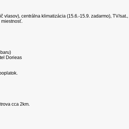
vlasov), centrálna klimatizácia (15.6.-15.9. zadarmo), TV/sat., 
 miestnosť.
 baru)
tel Dorieas
poplatok.
strova cca 2km.