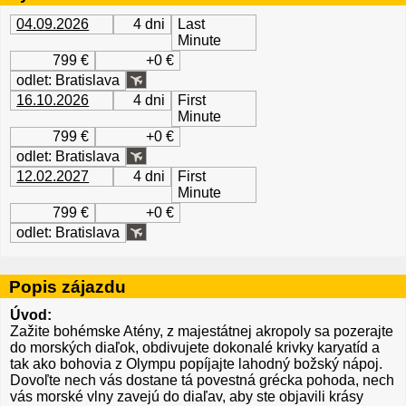
04.09.2026
4 dni
Last
Minute
799 €
+0 €
odlet: Bratislava
16.10.2026
4 dni
First
Minute
799 €
+0 €
odlet: Bratislava
12.02.2027
4 dni
First
Minute
799 €
+0 €
odlet: Bratislava
Popis zájazdu
Úvod:
Zažite bohémske Atény, z majestátnej akropoly sa pozerajte
do morských diaľok, obdivujete dokonalé krivky karyatíd a
tak ako bohovia z Olympu popíjajte lahodný božský nápoj.
Dovoľte nech vás dostane tá povestná grécka pohoda, nech
vás morské vlny zavejú do diaľav, aby ste objavili krásy