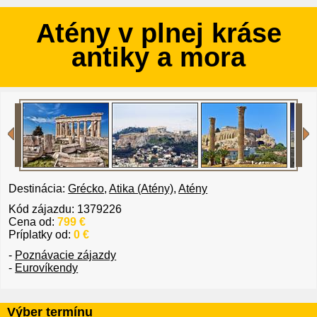
Atény v plnej kráse
antiky a mora
Destinácia:
Grécko
,
Atika (Atény)
,
Atény
Kód zájazdu: 1379226
Cena od:
799 €
Príplatky od:
0 €
-
Poznávacie zájazdy
-
Eurovíkendy
Výber termínu