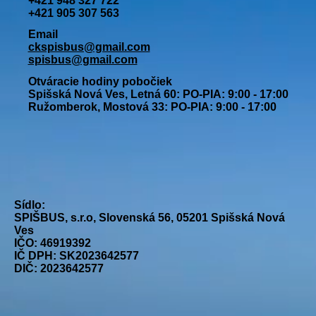
+421 948 327 722
+421 905 307 563
Email
ckspisbus@gmail.com
spisbus@gmail.com
Otváracie hodiny pobočiek
Spišská Nová Ves, Letná 60: PO-PIA: 9:00 - 17:00
Ružomberok, Mostová 33: PO-PIA: 9:00 - 17:00
Sídlo:
SPIŠBUS, s.r.o, Slovenská 56, 05201 Spišská Nová
Ves
IČO: 46919392
IČ DPH: SK2023642577
DIČ: 2023642577