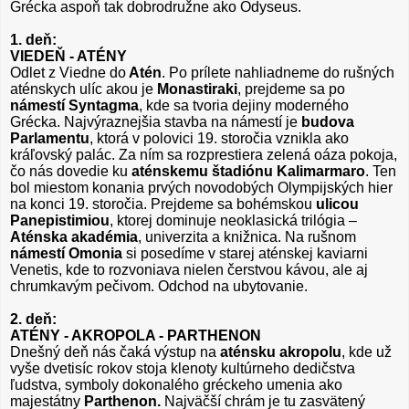
Grécka aspoň tak dobrodružne ako Odyseus.
1. deň:
VIEDEŇ - ATÉNY
Odlet z Viedne do
Atén
. Po prílete nahliadneme do rušných
aténskych ulíc akou je
Monastiraki
, prejdeme sa po
námestí Syntagma
, kde sa tvoria dejiny moderného
Grécka. Najvýraznejšia stavba na námestí je
budova
Parlamentu
, ktorá v polovici 19. storočia vznikla ako
kráľovský palác. Za ním sa rozprestiera zelená oáza pokoja,
čo nás dovedie ku
aténskemu štadiónu Kalimarmaro
. Ten
bol miestom konania prvých novodobých Olympijských hier
na konci 19. storočia. Prejdeme sa bohémskou
ulicou
Panepistimiou
, ktorej dominuje neoklasická trilógia –
Aténska akadémia
, univerzita a knižnica. Na rušnom
námestí Omonia
si posedíme v starej aténskej kaviarni
Venetis, kde to rozvoniava nielen čerstvou kávou, ale aj
chrumkavým pečivom. Odchod na ubytovanie.
2. deň:
ATÉNY - AKROPOLA - PARTHENON
Dnešný deň nás čaká výstup na
aténsku akropolu
, kde už
vyše dvetisíc rokov stoja klenoty kultúrneho dedičstva
ľudstva, symboly dokonalého gréckeho umenia ako
majestátny
Parthenon.
Najväčší chrám je tu zasvätený