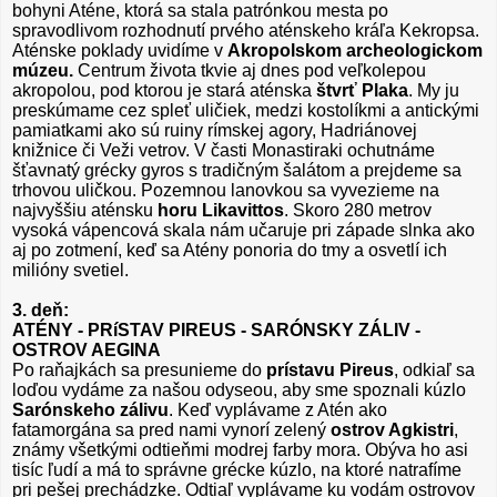
bohyni Aténe, ktorá sa stala patrónkou mesta po
spravodlivom rozhodnutí prvého aténskeho kráľa Kekropsa.
Aténske poklady uvidíme v
Akropolskom archeologickom
múzeu.
Centrum života tkvie aj dnes pod veľkolepou
akropolou, pod ktorou je stará aténska
štvrť Plaka
. My ju
preskúmame cez spleť uličiek, medzi kostolíkmi a antickými
pamiatkami ako sú ruiny rímskej agory, Hadriánovej
knižnice či Veži vetrov. V časti Monastiraki ochutnáme
šťavnatý grécky gyros s tradičným šalátom a prejdeme sa
trhovou uličkou. Pozemnou lanovkou sa vyvezieme na
najvyššiu aténsku
horu Likavittos
. Skoro 280 metrov
vysoká vápencová skala nám učaruje pri západe slnka ako
aj po zotmení, keď sa Atény ponoria do tmy a osvetlí ich
milióny svetiel.
3. deň:
ATÉNY - PRíSTAV PIREUS - SARÓNSKY ZÁLIV -
OSTROV AEGINA
Po raňajkách sa presunieme do
prístavu Pireus
, odkiaľ sa
loďou vydáme za našou odyseou, aby sme spoznali kúzlo
Sarónskeho zálivu
. Keď vyplávame z Atén ako
fatamorgána sa pred nami vynorí zelený
ostrov Agkistri
,
známy všetkými odtieňmi modrej farby mora. Obýva ho asi
tisíc ľudí a má to správne grécke kúzlo, na ktoré natrafíme
pri pešej prechádzke. Odtiaľ vyplávame ku vodám ostrovov