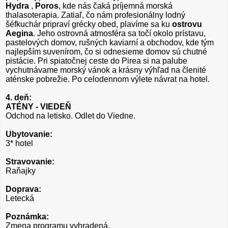
Hydra
,
Poros
, kde nás čaká príjemná morská
thalasoterapia. Zatiaľ, čo nám profesionálny lodný
šéfkuchár pripraví grécky obed, plavíme sa ku
ostrovu
Aegina
. Jeho ostrovná atmosféra sa točí okolo prístavu,
pastelových domov, rušných kaviarní a obchodov, kde tým
najlepším suvenírom, čo si odnesieme domov sú chutné
pistácie. Pri spiatočnej ceste do Pirea si na palube
vychutnávame morský vánok a krásny výhľad na členité
aténske pobrežie. Po celodennom výlete návrat na hotel.
4. deň:
ATÉNY - VIEDEŇ
Odchod na letisko. Odlet do Viedne.
Ubytovanie:
3* hotel
Stravovanie:
Raňajky
Doprava:
Letecká
Poznámka:
Zmena programu vyhradená.