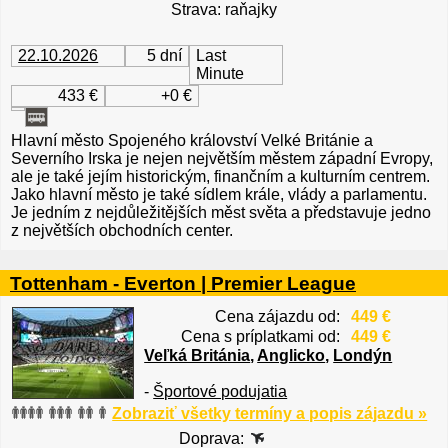
Strava: raňajky
22.10.2026
5 dní
Last
Minute
433 €
+0 €
Hlavní město Spojeného království Velké Británie a
Severního Irska je nejen největším městem západní Evropy,
ale je také jejím historickým, finančním a kulturním centrem.
Jako hlavní město je také sídlem krále, vlády a parlamentu.
Je jedním z nejdůležitějších měst světa a představuje jedno
z největších obchodních center.
Tottenham - Everton | Premier League
Cena zájazdu od:
449 €
Cena s príplatkami od:
449 €
Veľká Británia
,
Anglicko
,
Londýn
-
Športové podujatia
Zobraziť všetky termíny a popis zájazdu »
Doprava: