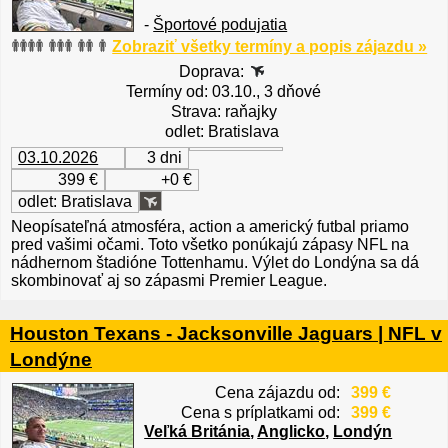
-
Športové podujatia
Zobraziť všetky termíny a popis zájazdu »
Doprava:
Termíny od: 03.10., 3 dňové
Strava: raňajky
odlet: Bratislava
03.10.2026
3 dni
399 €
+0 €
odlet: Bratislava
Neopísateľná atmosféra, action a americký futbal priamo
pred vašimi očami. Toto všetko ponúkajú zápasy NFL na
nádhernom štadióne Tottenhamu. Výlet do Londýna sa dá
skombinovať aj so zápasmi Premier League.
Houston Texans - Jacksonville Jaguars | NFL v
Londýne
Cena zájazdu od:
399 €
Cena s príplatkami od:
399 €
Veľká Británia
,
Anglicko
,
Londýn