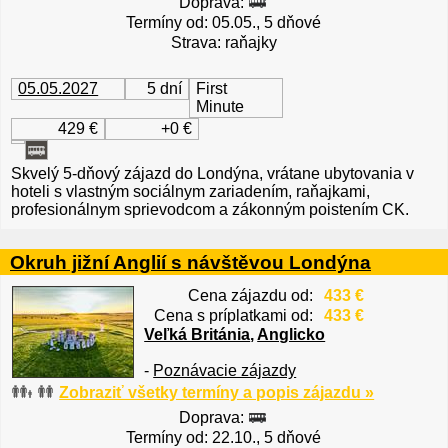
Doprava:
Termíny od: 05.05., 5 dňové
Strava: raňajky
05.05.2027
5 dní
First
Minute
429 €
+0 €
Skvelý 5-dňový zájazd do Londýna, vrátane ubytovania v
hoteli s vlastným sociálnym zariadením, raňajkami,
profesionálnym sprievodcom a zákonným poistením CK.
Okruh jižní Anglií s návštěvou Londýna
Cena zájazdu od:
433 €
Cena s príplatkami od:
433 €
Veľká Británia
,
Anglicko
-
Poznávacie zájazdy
Zobraziť všetky termíny a popis zájazdu »
Doprava:
Termíny od: 22.10., 5 dňové