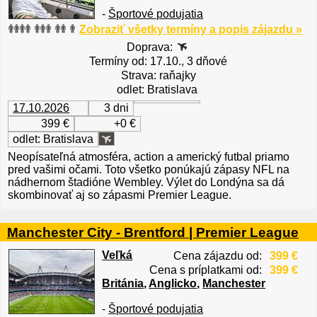
-
Športové podujatia
Zobraziť všetky termíny a popis zájazdu »
Doprava:
Termíny od: 17.10., 3 dňové
Strava: raňajky
odlet: Bratislava
17.10.2026
3 dni
399 €
+0 €
odlet: Bratislava
Neopísateľná atmosféra, action a americký futbal priamo
pred vašimi očami. Toto všetko ponúkajú zápasy NFL na
nádhernom štadióne Wembley. Výlet do Londýna sa dá
skombinovať aj so zápasmi Premier League.
Manchester City - Brentford | Premier League
Veľká
Cena zájazdu od:
399 €
Cena s príplatkami od:
399 €
Británia
,
Anglicko
,
Manchester
-
Športové podujatia