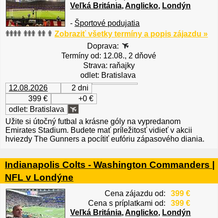
Veľká Británia
,
Anglicko
,
Londýn
-
Športové podujatia
Zobraziť všetky termíny a popis zájazdu »
Doprava:
Termíny od: 12.08., 2 dňové
Strava: raňajky
odlet: Bratislava
12.08.2026
2 dni
399 €
+0 €
odlet: Bratislava
Užite si útočný futbal a krásne góly na vypredanom
Emirates Stadium. Budete mať príležitosť vidieť v akcii
hviezdy The Gunners a pocítiť eufóriu zápasového diania.
Indianapolis Colts - Washington Commanders |
NFL v Londýne
Cena zájazdu od:
399 €
Cena s príplatkami od:
399 €
Veľká Británia
,
Anglicko
,
Londýn