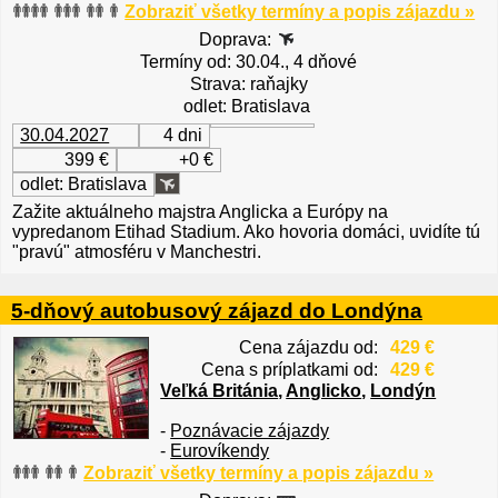
Zobraziť všetky termíny a popis zájazdu »
Doprava:
Termíny od: 30.04., 4 dňové
Strava: raňajky
odlet: Bratislava
30.04.2027
4 dni
399 €
+0 €
odlet: Bratislava
Zažite aktuálneho majstra Anglicka a Európy na
vypredanom Etihad Stadium. Ako hovoria domáci, uvidíte tú
"pravú" atmosféru v Manchestri.
5-dňový autobusový zájazd do Londýna
Cena zájazdu od:
429 €
Cena s príplatkami od:
429 €
Veľká Británia
,
Anglicko
,
Londýn
-
Poznávacie zájazdy
-
Eurovíkendy
Zobraziť všetky termíny a popis zájazdu »