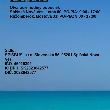
Otváracie hodiny pobočiek
Spišská Nová Ves, Letná 60: PO-PIA: 9:00 - 17:00
Ružomberok, Mostová 33: PO-PIA: 9:00 - 17:00
Sídlo:
SPIŠBUS, s.r.o, Slovenská 56, 05201 Spišská Nová
Ves
IČO: 46919392
IČ DPH: SK2023642577
DIČ: 2023642577