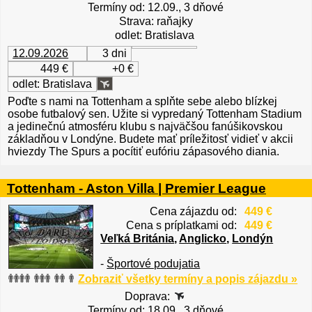
Termíny od: 12.09., 3 dňové
Strava: raňajky
odlet: Bratislava
12.09.2026
3 dni
449 €
+0 €
odlet: Bratislava
Poďte s nami na Tottenham a splňte sebe alebo blízkej
osobe futbalový sen. Užite si vypredaný Tottenham Stadium
a jedinečnú atmosféru klubu s najväčšou fanúšikovskou
základňou v Londýne. Budete mať príležitosť vidieť v akcii
hviezdy The Spurs a pocítiť eufóriu zápasového diania.
Tottenham - Aston Villa | Premier League
Cena zájazdu od:
449 €
Cena s príplatkami od:
449 €
Veľká Británia
,
Anglicko
,
Londýn
-
Športové podujatia
Zobraziť všetky termíny a popis zájazdu »
Doprava:
Termíny od: 18.09., 3 dňové