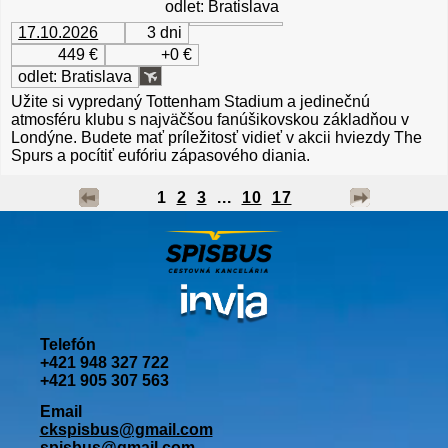
odlet: Bratislava
17.10.2026
3 dni
449 €
+0 €
odlet: Bratislava
Užite si vypredaný Tottenham Stadium
a jedinečnú
atmosféru klubu s najväčšou fanúšikovskou základňou v
Londýne. Budete mať príležitosť vidieť v akcii hviezdy The
Spurs a pocítiť eufóriu zápasového diania.
1
2
3
...
10
17
Telefón
+421 948 327 722
+421 905 307 563
Email
ckspisbus@gmail.com
spisbus@gmail.com