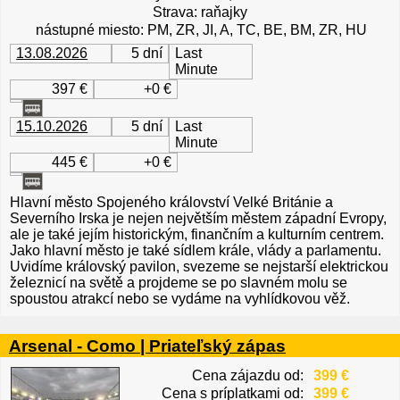
Strava: raňajky
nástupné miesto: PM, ZR, JI, A, TC, BE, BM, ZR, HU
13.08.2026
5 dní
Last
Minute
397 €
+0 €
15.10.2026
5 dní
Last
Minute
445 €
+0 €
Hlavní město Spojeného království Velké Británie a
Severního Irska je nejen největším městem západní Evropy,
ale je také jejím historickým, finančním a kulturním centrem.
Jako hlavní město je také sídlem krále, vlády a parlamentu.
Uvidíme královský pavilon, svezeme se nejstarší elektrickou
železnicí na světě a projdeme se po slavném molu se
spoustou atrakcí nebo se vydáme na vyhlídkovou věž.
Arsenal - Como | Priateľský zápas
Cena zájazdu od:
399 €
Cena s príplatkami od:
399 €