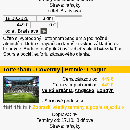
Strava: raňajky
odlet: Bratislava
18.09.2026
3 dni
449 €
+0 €
odlet: Bratislava
Užite si vypredaný Tottenham Stadium
a jedinečnú
atmosféru klubu s najväčšou fanúšikovskou základňou v
Londýne. Budete mať príležitosť vidieť v akcii hviezdy The
Spurs a pocítiť eufóriu zápasového diania.
Tottenham - Coventry | Premier League
Cena zájazdu od:
449 €
Cena s príplatkami od:
449 €
Veľká Británia
,
Anglicko
,
Londýn
-
Športové podujatia
Zobraziť všetky termíny a popis zájazdu »
Doprava:
Termíny od: 17.10., 3 dňové
Strava: raňajky